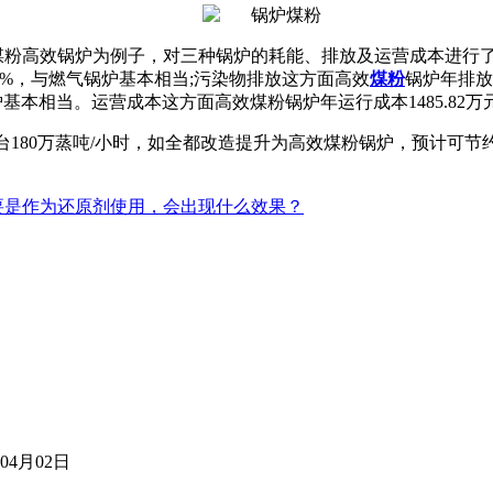
煤粉高效锅炉为例子，对三种锅炉的耗能、排放及运营成本进行
0%
，与燃气锅炉基本相当
;
污染物排放这方面高效
煤粉
锅炉年排放
炉基本相当。运营成本这方面高效煤粉锅炉年运行成本
1485.82
万
台
180
万蒸吨
/
小时，如全都改造提升为高效煤粉锅炉，预计可节
要是作为还原剂使用，会出现什么效果？
年04月02日