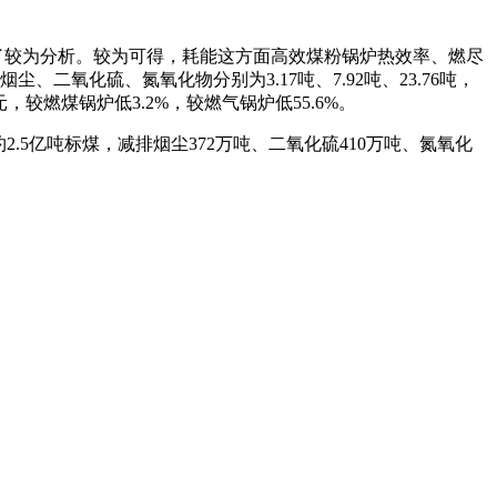
了较为分析。较为可得，耗能这方面高效煤粉锅炉热效率、燃尽
烟尘、二氧化硫、氮氧化物分别为
3.17
吨、
7.92
吨、
23.76
吨，
元，较燃煤锅炉低
3.2%
，较燃气锅炉低
55.6%
。
约
2.5
亿吨标煤，减排烟尘
372
万吨、二氧化硫
410
万吨、氮氧化