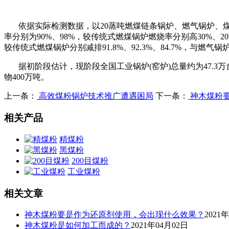
依据实际检测数据，以
20
蒸吨燃煤链条锅炉、燃气锅炉、
率分别为
90%
、
98%
，较传统式燃煤锅炉燃烧率分别高
30%
、
2
较传统式燃煤锅炉分别减排
91.8%
、
92.3%
、
84.7%
，与燃气锅
据初阶段估计，现阶段全国工业锅炉
(
窑炉
)
总量约为
47.3
万
物
400
万吨。
上一条：
高效煤粉锅炉技术推广遭遇困局
下一条：
神木煤粉
相关产品
精煤粉
黑煤粉
200目煤粉
工业煤粉
相关文章
神木煤粉要是作为还原剂使用，会出现什么效果？
2021
神木煤粉是如何加工而成的？
2021年04月02日