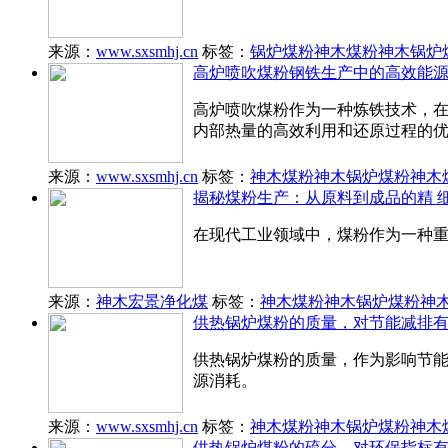
来源：
www.sxsmhj.cn
标签：
锅炉煤粉
神木煤粉
神木锅炉
高炉喷吹煤粉钢铁生产中的高效能
高炉喷吹煤粉作为一种炼铁技术，
内部热量的高效利用和还原过程的
来源：
www.sxsmhj.cn
标签：
神木煤粉
神木锅炉煤粉
神木
揭秘煤粉生产：从原料到成品的精 
在现代工业领域中，煤粉作为一种重
来源：
神木宏景净化煤
标签：
神木煤粉
神木锅炉煤粉
神
供热锅炉煤粉的质量，对节能减排
供热锅炉煤粉的质量，作为影响节
源消耗。
来源：
www.sxsmhj.cn
标签：
神木煤粉
神木锅炉煤粉
神木
供热锅炉煤粉的硫分，对环保指标