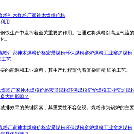
煤粉
神木煤粉厂家
神木煤粉价格
源利用
在钢铁生产中发挥着至关重要的作用。它通过将煤粉以高速气流
优化。
煤粉厂家
神木煤粉价格
宏景煤粉
环保煤粉
窑炉煤粉
工业窑炉煤粉
细工艺
要的能源和工业原料，其生产过程蕴含着复杂而精 细的工艺。
木煤粉厂家
神木煤粉价格
宏景煤粉
环保煤粉
窑炉煤粉
工业窑炉煤
有多大的影响？
能减排效果的关键因素，其重要性不容忽视。煤粉作为锅炉的主
煤粉厂家
神木煤粉价格
宏景煤粉
环保煤粉
窑炉煤粉
工业窑炉煤粉
有何具体影响？