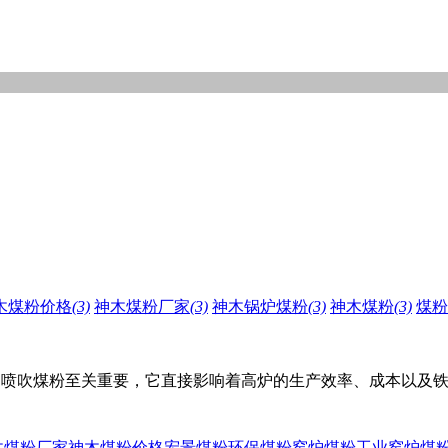
木煤粉价格
(3)
神木煤粉厂家
(3)
神木锅炉煤粉
(3)
神木煤粉
(3)
煤粉
炉喷吹煤粉至关重要，它直接影响着高炉的生产效率、成本以及
木煤粉厂家
神木煤粉价格
宏景煤粉
环保煤粉
窑炉煤粉
工业窑炉煤